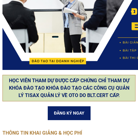
HỌC VIÊN THAM DỰ ĐƯỢC CẤP CHỨNG CHỈ THAM DỰ
KHÓA ĐÀO TẠO KHÓA ĐÀO TẠO CÁC CÔNG CỤ QUẢN
LÝ TISAX QUẢN LÝ VỀ OTO DO BLT.CERT CẤP.
ĐĂNG KÝ NGAY
THÔNG TIN KHAI GIẢNG & HỌC PHÍ