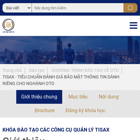
Trang chủ
Đào tạo
CHƯƠNG TRÌNH ĐÀO TẠO VỀ OTO
TISAX - TIÊU CHUẨN ĐÁNH GIÁ BẢO MẬT THÔNG TIN DÀNH
RIÊNG CHO NGHÀNH OTO
Giới thiệu chung
Mục tiêu
Nội dung
Brochure
Đăng ký khóa học
KHÓA ĐÀO TẠO CÁC CÔNG CỤ QUẢN LÝ TISAX