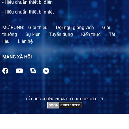
- Hiệu chuẩn thiết bị điện
- Hiệu chuẩn thiết bị nhiệt
MỞ RỘNG:
Giới thiệu
Đội ngũ giảng viên
Giải
thưởng
Sự kiện
Tuyến dụng
Kiến thức
Tài
liệu
Liên hệ
MẠNG XÃ HỘI
TỔ CHỨC CHỨNG NHẬN SỰ PHÙ HỢP BLT.CERT