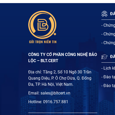
ĐÁ
- Chứn
- Chứn
- Chứn
CÔNG TY CỔ PHẦN CÔNG NGHỆ BẢO
Đ
LỘC – BLT.CERT
- Lịch 
Địa chỉ: Tầng 2, Số 10 Ngõ 30 Trần
- Đào t
Quang Diệu, P. Ô Chợ Dừa, Q. Đống
Đa, TP. Hà Nội, Việt Nam.
- Đào t
Email:
sales@bltcert.vn
Hotline:
0916.757.881