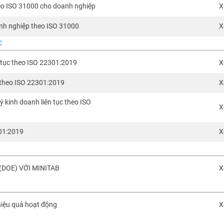
heo ISO 31000 cho doanh nghiệp
X
anh nghiệp theo ISO 31000
X
C
 tục theo ISO 22301:2019
X
 theo ISO 22301:2019
X
 kinh doanh liên tục theo ISO
X
301:2019
X
DOE) VỚI MINITAB
X
hiệu quả hoạt động
X