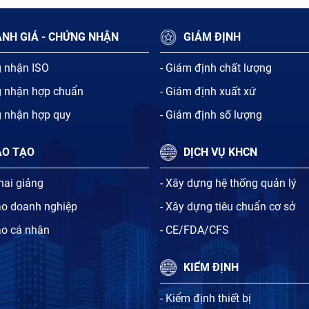
NH GIÁ - CHỨNG NHẬN
GIÁM ĐỊNH
g nhận ISO
- Giám định chất lượng
g nhận hợp chuẩn
- Giám định xuất xứ
g nhận hợp quy
- Giám định số lượng
ÀO TẠO
DỊCH VỤ KHCN
khai giảng
- Xây dựng hệ thống quản lý
ạo doanh nghiệp
- Xây dựng tiêu chuẩn cơ sở
ạo cá nhân
- CE/FDA/CFS
KIỂM ĐỊNH
- Kiểm định thiết bị