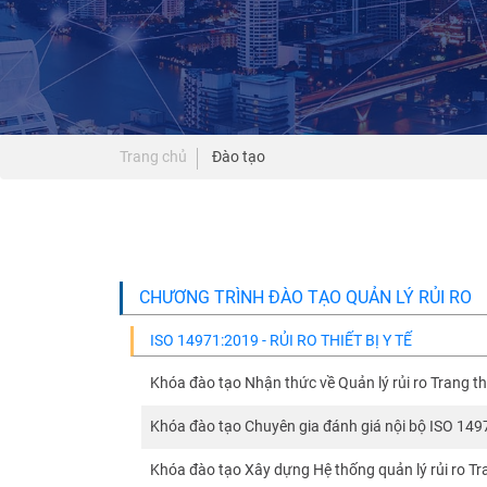
Trang chủ
Đào tạo
CHƯƠNG TRÌNH ĐÀO TẠO QUẢN LÝ RỦI RO
ISO 14971:2019 - RỦI RO THIẾT BỊ Y TẾ
Khóa đào tạo Nhận thức về Quản lý rủi ro Trang th
Khóa đào tạo Chuyên gia đánh giá nội bộ ISO 14
Khóa đào tạo Xây dựng Hệ thống quản lý rủi ro Tra