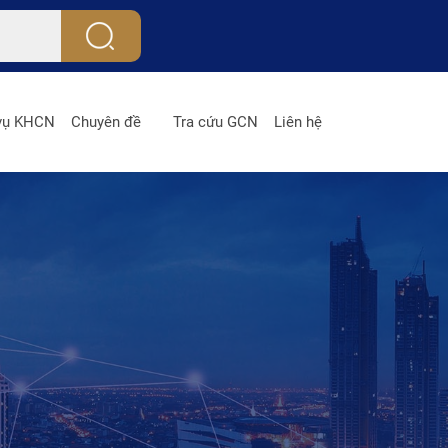
 vụ KHCN
Chuyên đề
Tra cứu GCN
Liên hệ