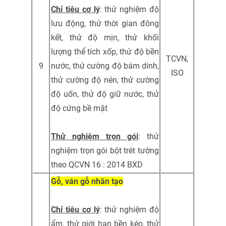
Chỉ tiêu cơ lý
: thử nghiệm độ
lưu động, thử thời gian đông
kết, thử độ mịn, thử khối
lượng thể tích xốp, thử độ bền
TCVN,
9
nước, thử cường độ bám dính,
ISO
thử cường độ nén, thử cường
độ uốn, thử độ giữ nước, thử
độ cứng bề mặt
Thử nghiệm trọn gói
: thử
nghiệm trọn gói bột trét tường
theo QCVN 16 : 2014 BXD
Gỗ, ván gỗ nhân tạo
Chỉ tiêu cơ lý
: thử nghiệm độ
ẩm, thử giới hạn bền kéo, thử