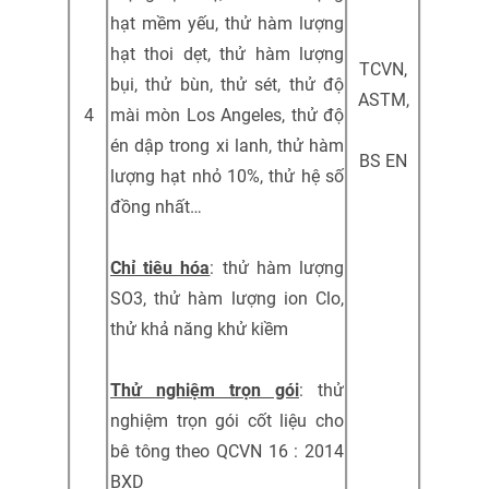
hạt mềm yếu, thử hàm lượng
hạt thoi dẹt, thử hàm lượng
TCVN,
bụi, thử bùn, thử sét, thử độ
ASTM,
4
mài mòn Los Angeles, thử độ
én dập trong xi lanh, thử hàm
BS EN
lượng hạt nhỏ 10%, thử hệ số
đồng nhất…
Chỉ tiêu hóa
: thử hàm lượng
SO3, thử hàm lượng ion Clo,
thử khả năng khử kiềm
Thử nghiệm trọn gói
: thử
nghiệm trọn gói cốt liệu cho
bê tông theo QCVN 16 : 2014
BXD