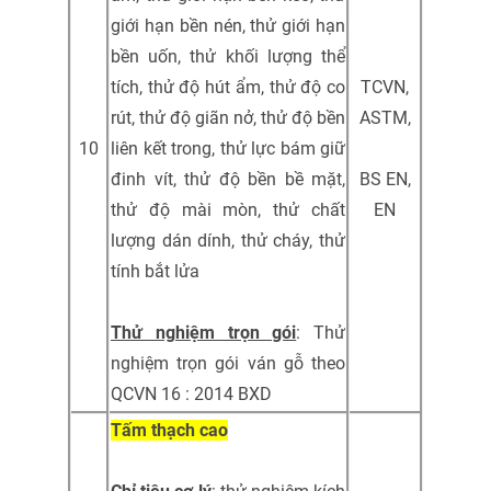
giới hạn bền nén, thử giới hạn
bền uốn, thử khối lượng thể
tích, thử độ hút ẩm, thử độ co
TCVN,
rút, thử độ giãn nở, thử độ bền
ASTM,
10
liên kết trong, thử lực bám giữ
đinh vít, thử độ bền bề mặt,
BS EN,
thử độ mài mòn, thử chất
EN
lượng dán dính, thử cháy, thử
tính bắt lửa
Thử nghiệm trọn gói
: Thử
nghiệm trọn gói ván gỗ theo
QCVN 16 : 2014 BXD
Tấm thạch cao