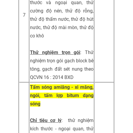
thước và ngoại quan, thử
cường độ nén, thử độ rỗng,
7
thử độ thấm nước, thử độ hút
nước, thử độ mài mòn, thử độ
co khô
Thử nghiệm trọn gói
: Thử
nghiệm trọn gói gạch block bê
tông, gạch đất sét nung theo
QCVN 16 : 2014 BXD
Tấm sóng amiăng - xi măng,
ngói, tấm lợp bitum dạng
sóng
Chỉ tiêu cơ lý
: thử nghiệm
kích thước - ngoại quan, thử