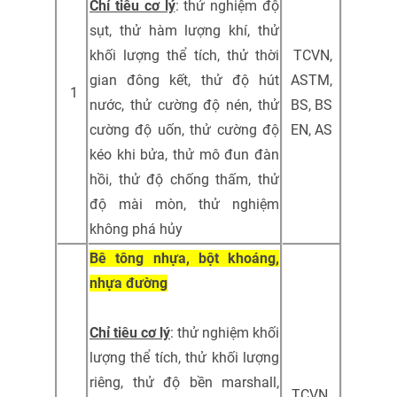
Chỉ tiêu cơ lý
: thử nghiệm độ
sụt, thử hàm lượng khí, thử
khối lượng thể tích, thử thời
TCVN,
gian đông kết, thử độ hút
ASTM,
1
nước, thử cường độ nén, thử
BS, BS
cường độ uốn, thử cường độ
EN, AS
kéo khi bửa, thử mô đun đàn
hồi, thử độ chống thấm, thử
độ mài mòn, thử nghiệm
không phá hủy
Bê tông nhựa, bột khoáng,
nhựa đường
Chỉ tiêu cơ lý
: thử nghiệm khối
lượng thể tích, thử khối lượng
riêng, thử độ bền marshall,
TCVN,