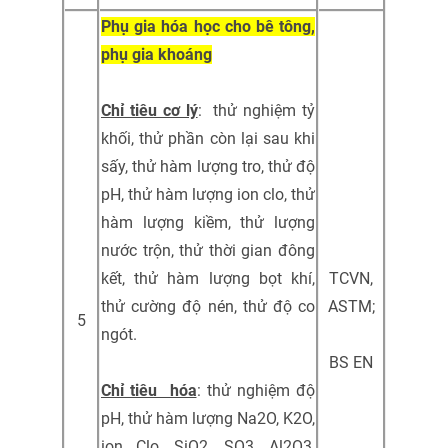
Phụ gia hóa học cho bê tông,
phụ gia khoáng
Chỉ tiêu cơ lý
: thử nghiệm tỷ
khối, thử phần còn lại sau khi
sấy, thử hàm lượng tro, thử độ
pH, thử hàm lượng ion clo, thử
hàm lượng kiềm, thử lượng
nước trộn, thử thời gian đông
kết, thử hàm lượng bọt khí,
TCVN,
thử cường độ nén, thử độ co
ASTM;
5
ngót.
BS EN
Chỉ tiêu hóa
: thử nghiệm độ
pH, thử hàm lượng Na2O, K2O,
ion Clo, SiO2, SO3, Al2O3,