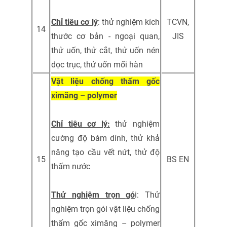
Chỉ tiêu cơ lý
: thử nghiệm kích
TCVN,
14
thước cơ bản - ngoại quan,
JIS
thử uốn, thử cắt, thử uốn nén
dọc trục, thử uốn mối hàn
Vật liệu chống thấm gốc
ximăng – polymer
Chỉ tiêu cơ lý:
thử nghiệm
cường độ bám dính, thử khả
năng tạo cầu vết nứt, thử độ
15
BS EN
thấm nước
Thử nghiệm trọn gó
i: Thử
nghiệm trọn gói vật liệu chống
thấm gốc ximăng – polymer