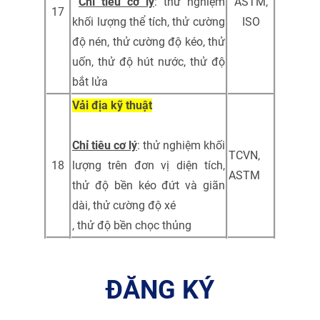
Chỉ tiêu cơ lý
: thử nghiệm
ASTM,
17
khối lượng thể tích, thử cường
ISO
độ nén, thử cường độ kéo, thử
uốn, thử độ hút nước, thử độ
bắt lửa
Vải địa kỹ thuật
Chỉ tiêu cơ lý
: thử nghiệm khối
TCVN,
18
lượng trên đơn vị diện tích,
ASTM
thử độ bền kéo đứt và giãn
dài, thử cường độ xé
, thử độ bền chọc thủng
ĐĂNG KÝ