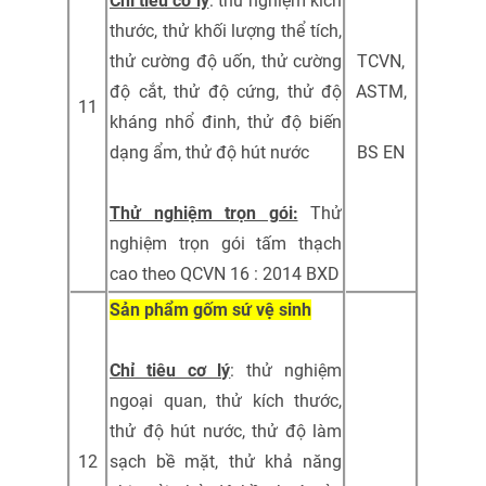
Chỉ tiêu cơ lý
: thử nghiệm kích
thước, thử khối lượng thể tích,
thử cường độ uốn, thử cường
TCVN,
độ cắt, thử độ cứng, thử độ
ASTM,
11
kháng nhổ đinh, thử độ biến
dạng ẩm, thử độ hút nước
BS EN
Thử nghiệm trọn gói:
Thử
nghiệm trọn gói tấm thạch
cao theo QCVN 16 : 2014 BXD
Sản phẩm gốm sứ vệ sinh
Chỉ tiêu cơ lý
: thử nghiệm
ngoại quan, thử kích thước,
thử độ hút nước, thử độ làm
12
sạch bề mặt, thử khả năng