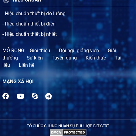
- Hiệu chuẩn thiết bị đo lường
- Hiệu chuẩn thiết bị điện
- Hiệu chuẩn thiết bị nhiệt
MỞ RỘNG:
Giới thiệu
Đội ngũ giảng viên
Giải
thưởng
Sự kiện
Tuyến dụng
Kiến thức
Tài
liệu
Liên hệ
MẠNG XÃ HỘI
TỔ CHỨC CHỨNG NHẬN SỰ PHÙ HỢP BLT.CERT