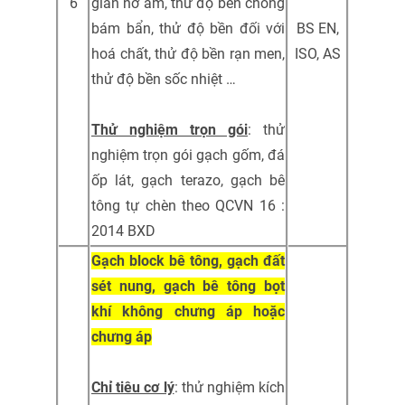
6
giãn nở ẩm, thử độ bền chống
bám bẩn, thử độ bền đối với
BS EN,
hoá chất, thử độ bền rạn men,
ISO, AS
thử độ bền sốc nhiệt …
Thử nghiệm trọn gói
: thử
nghiệm trọn gói gạch gốm, đá
ốp lát, gạch terazo, gạch bê
tông tự chèn theo QCVN 16 :
2014 BXD
Gạch block bê tông, gạch đất
sét nung, gạch bê tông bọt
khí không chưng áp hoặc
chưng áp
Chỉ tiêu cơ lý
: thử nghiệm kích