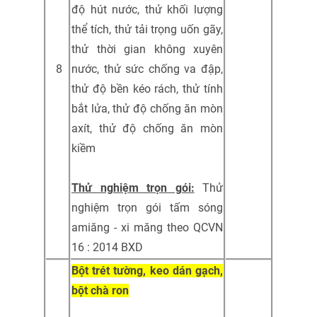
độ hút nước, thử khối lượng
thể tích, thử tải trọng uốn gãy,
thử thời gian không xuyên
8
nước, thử sức chống va đập,
thử độ bền kéo rách, thử tính
bắt lửa, thử độ chống ăn mòn
axít, thử độ chống ăn mòn
kiềm
Thử nghiệm trọn gói:
Thử
nghiệm trọn gói tấm sóng
amiăng - xi măng theo QCVN
16 : 2014 BXD
Bột trét tường, keo dán gạch,
bột chà ron