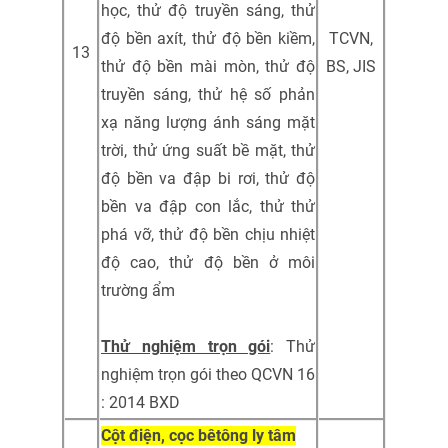
học, thử độ truyền sáng, thử
độ bền axít, thử độ bền kiềm,
TCVN,
13
thử độ bền mài mòn, thử độ
BS, JIS
truyền sáng, thử hệ số phản
xạ năng lượng ánh sáng mặt
trời, thử ứng suất bề mặt, thử
độ bền va đập bi rơi, thử độ
bền va đập con lắc, thử thử
phá vỡ, thử độ bền chịu nhiệt
độ cao, thử độ bền ở môi
trường ẩm
Thử nghiệm trọn gói
: Thử
nghiệm trọn gói theo QCVN 16
: 2014 BXD
Cột điện, cọc bêtông ly tâm