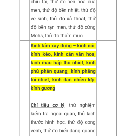
chịu tải, thử độ bền hoá của
men, thử độ bền nhiệt, thử độ
vệ sinh, thử độ xả thoát, thử
độ bền rạn men, thử độ cứng
Mohs, thử độ thấm mực
Kính tấm xây dựng – kính nổi,
kính kéo, kính cán vân hoa,
kính màu hấp thụ nhiệt, kính
phủ phản quang, kính phẳng
tôi nhiệt, kính dán nhiều lớp,
kính gương
Chỉ tiêu cơ lý
: thử nghiệm
kiểm tra ngoại quan, thử kích
thước hình học, thử độ cong
vênh, thử độ biến dạng quang