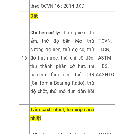
theo QCVN 16 : 2014 BXD
Đất
Chỉ tiêu cơ lý:
thử nghiệm độ
ẩm, thử độ bền kéo, thử
TCVN,
cường độ nén, thử độ co, thử
TCN,
16
độ hút nước, thử chỉ số dẻo,
ASTM,
thử thành phần cỡ hạt, thí
BS,
nghiệm đầm nén, thử CBR
AASHTO
(California Bearing Ratio), thử
độ chặt, thử mô đun đàn hồi
…
Tấm cách nhiệt, tôn xốp cách
nhiệt