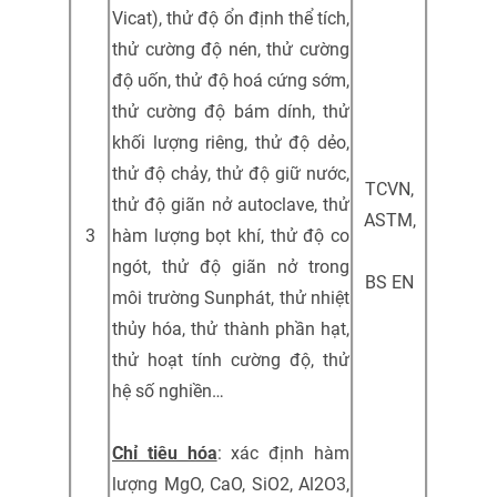
Vicat), thử độ ổn định thể tích,
thử cường độ nén, thử cường
độ uốn, thử độ hoá cứng sớm,
thử cường độ bám dính, thử
khối lượng riêng, thử độ dẻo,
thử độ chảy, thử độ giữ nước,
TCVN,
thử độ giãn nở autoclave, thử
ASTM,
3
hàm lượng bọt khí, thử độ co
ngót, thử độ giãn nở trong
BS EN
môi trường Sunphát, thử nhiệt
thủy hóa, thử thành phần hạt,
thử hoạt tính cường độ, thử
hệ số nghiền…
Chỉ tiêu hóa
: xác định hàm
lượng MgO, CaO, SiO2, Al2O3,