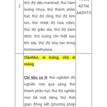
thử độ dẻo marshall, thử hàm
2
ASTM,
lượng nhựa, thử thành phần
AASHTO
hạt, thử độ rỗng, thử độ kim
lún, thử nhiệt độ hóa mềm,
thử độ giãn dài, thử độ bám
dính, thử lượng tổn thất sau
khi sấy, thử độ hòa tan trong
trichloroethylene…
Clanhke, xi măng, vữa xi
măng
Chỉ tiêu cơ lý
: thử nghiệm độ
nghiền mịn qua sàng, thử
thành phần hạt, thử độ nghiền
mịn bề mặt riêng, thử thời
gian đông kết (phương pháp