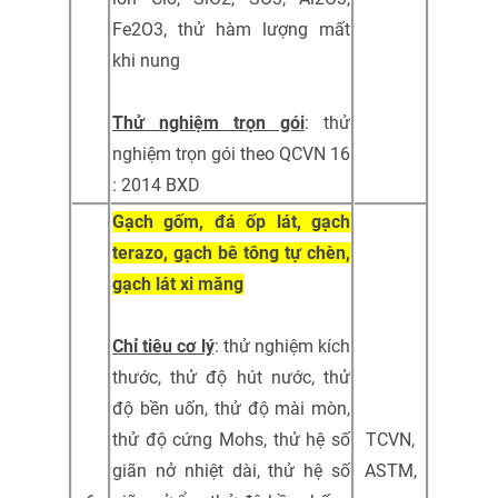
Fe2O3, thử hàm lượng mất
khi nung
Thử nghiệm trọn gói
: thử
nghiệm trọn gói theo QCVN 16
: 2014 BXD
Gạch gốm, đá ốp lát, gạch
terazo, gạch bê tông tự chèn,
gạch lát xi măng
Chỉ tiêu cơ lý
: thử nghiệm kích
thước, thử độ hút nước, thử
độ bền uốn, thử độ mài mòn,
thử độ cứng Mohs, thử hệ số
TCVN,
giãn nở nhiệt dài, thử hệ số
ASTM,