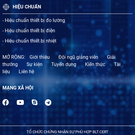
HIỆU CHUẨN
- Hiệu chuẩn thiết bị đo lường
- Hiệu chuẩn thiết bị điện
- Hiệu chuẩn thiết bị nhiệt
MỞ RỘNG:
Giới thiệu
Đội ngũ giảng viên
Giải
thưởng
Sự kiện
Tuyến dụng
Kiến thức
Tài
liệu
Liên hệ
MẠNG XÃ HỘI
TỔ CHỨC CHỨNG NHẬN SỰ PHÙ HỢP BLT.CERT