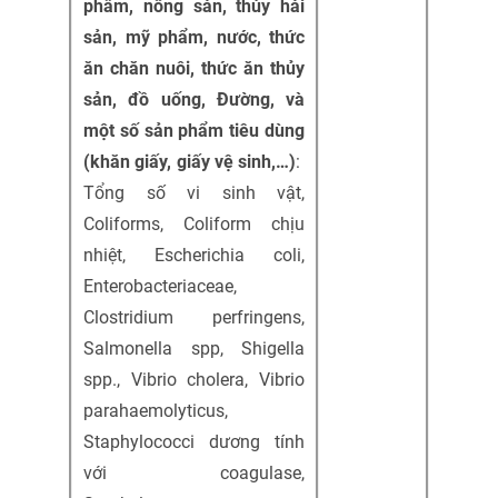
phẩm, nông sản, thủy hải
sản, mỹ phẩm, nước, thức
ăn chăn nuôi, thức ăn thủy
sản, đồ uống, Đường, và
một số sản phẩm tiêu dùng
(khăn giấy, giấy vệ sinh,…)
:
Tổng số vi sinh vật,
Coliforms, Coliform chịu
nhiệt, Escherichia coli,
Enterobacteriaceae,
Clostridium perfringens,
Salmonella spp, Shigella
spp., Vibrio cholera, Vibrio
parahaemolyticus,
Staphylococci dương tính
với coagulase,