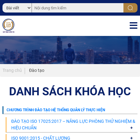
Trang chủ
Đào tạo
DANH SÁCH KHÓA HỌC
CHƯƠNG TRÌNH ĐÀO TẠO HỆ THỐNG QUẢN LÝ THỰC HIỆN
ĐÀO TẠO ISO 17025:2017 – NĂNG LỰC PHÒNG THỬ NGHIỆM &
HIỆU CHUẨN
ISO 9001:2015 - CHẤT LƯỢNG