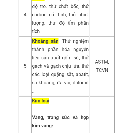
độ tro, thử chất bốc, thử
4
carbon cố định, thử nhiệt
lượng, thử độ ẩm phân
tích
Khoáng sản
: Thử nghiệm
thành phần hóa nguyên
liệu sản xuất gốm sứ, thử
ASTM,
5
gạch và gạch chịu lửa, thử
TCVN
các loại quặng sắt, apatit,
sa khoáng, đá vôi, dolomit
...
Kim loại
Vàng, trang sức và hợp
kim vàng: