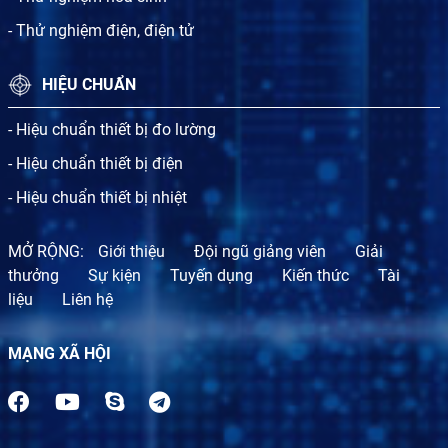
- Thử nghiệm điện, điện tử
HIỆU CHUẨN
- Hiệu chuẩn thiết bị đo lường
- Hiệu chuẩn thiết bị điện
- Hiệu chuẩn thiết bị nhiệt
MỞ RỘNG:
Giới thiệu
Đội ngũ giảng viên
Giải
thưởng
Sự kiện
Tuyến dụng
Kiến thức
Tài
liệu
Liên hệ
MẠNG XÃ HỘI