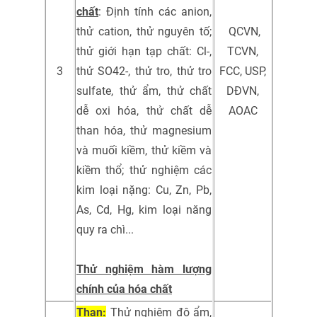
chất
: Định tính các anion,
thử cation, thử nguyên tố;
QCVN,
thử giới hạn tạp chất: Cl-,
TCVN,
3
thử SO42-, thử tro, thử tro
FCC, USP,
sulfate, thử ẩm, thử chất
DĐVN,
dễ oxi hóa, thử chất dễ
AOAC
than hóa, thử magnesium
và muối kiềm, thử kiềm và
kiềm thổ; thử nghiệm các
kim loại nặng: Cu, Zn, Pb,
As, Cd, Hg, kim loại năng
quy ra chì...
Thử nghiệm hàm lượng
chính của hóa chất
Than:
Thử nghiệm độ ẩm,