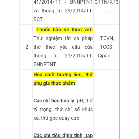
41/2014/TT - BNNPTNT
QTTN/KT3
và thông tư 29/2014/TT-
...
BCT
Thuốc bảo vệ thực vật:
Thử nghiệm tất cả phép
TCVN,
2
thử theo yêu cầu của
TCCS,
thông tư 21/2015/TT-
Cipac ...
BNNPTNT
Hóa chất hương liệu, thử
phụ gia thực phẩm
:
Các chỉ tiêu hóa lý
: pH, thử
tỷ trọng, thử chỉ số khúc
xạ, thử góc quay cực
Các chỉ tiêu định tính, tạp