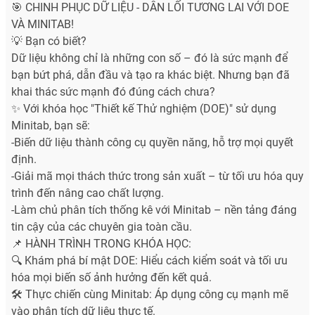
🎯 CHINH PHỤC DỮ LIỆU - DẪN LỐI TƯƠNG LAI VỚI DOE
VÀ MINITAB!
💡 Bạn có biết?
Dữ liệu không chỉ là những con số – đó là sức mạnh để
bạn bứt phá, dẫn đầu và tạo ra khác biệt. Nhưng bạn đã
khai thác sức mạnh đó đúng cách chưa?
✨ Với khóa học "Thiết kế Thử nghiệm (DOE)" sử dụng
Minitab, bạn sẽ:
-Biến dữ liệu thành công cụ quyền năng, hỗ trợ mọi quyết
định.
-Giải mã mọi thách thức trong sản xuất – từ tối ưu hóa quy
trình đến nâng cao chất lượng.
-Làm chủ phân tích thống kê với Minitab – nền tảng đáng
tin cậy của các chuyên gia toàn cầu.
📌 HÀNH TRÌNH TRONG KHÓA HỌC:
🔍 Khám phá bí mật DOE: Hiểu cách kiểm soát và tối ưu
hóa mọi biến số ảnh hưởng đến kết quả.
🛠️ Thực chiến cùng Minitab: Áp dụng công cụ mạnh mẽ
vào phân tích dữ liệu thực tế.