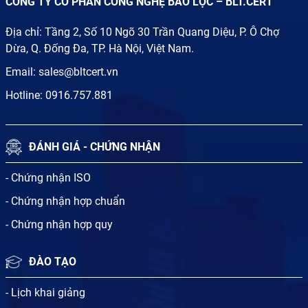
CÔNG TY CỔ PHẦN CÔNG NGHỆ BẢO LỘC – BLT.CERT
Địa chỉ: Tầng 2, Số 10 Ngõ 30 Trần Quang Diệu, P. Ô Chợ
Dừa, Q. Đống Đa, TP. Hà Nội, Việt Nam.
Email:
sales@bltcert.vn
Hotline:
0916.757.881
ĐÁNH GIÁ - CHỨNG NHẬN
- Chứng nhận ISO
- Chứng nhận hợp chuẩn
- Chứng nhận hợp quy
ĐÀO TẠO
- Lịch khai giảng