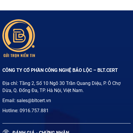
CÔNG TY CỔ PHẦN CÔNG NGHỆ BẢO LỘC – BLT.CERT
Địa chỉ: Tầng 2, Số 10 Ngõ 30 Trần Quang Diệu, P. Ô Chợ
Dừa, Q. Đống Đa, TP. Hà Nội, Việt Nam.
Email:
sales@bltcert.vn
Hotline:
0916.757.881
ĐÁNH GIÁ - CHỨNG NHẬN