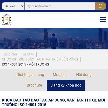
Trang chủ
Đào tạo
CHƯƠNG TRÌNH ĐÀO TẠO PHÁT TRIỂN BỀN VỮNG
ISO 14001:2015 - MÔI TRƯỜNG
Giới thiệu chung
Mục tiêu
Nội dung
Brochure
Đăng ký khóa học
KHÓA ĐÀO TẠO ĐÀO TẠO ÁP DỤNG, VẬN HÀNH HTQL MÔI
TRƯỜNG ISO 14001:2015