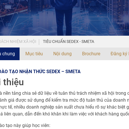
RÁCH NHIỆM XÃ HỘI
TIÊU CHUẨN SEDEX - SMETA
ệu chung
Mục tiêu
Nội dung
Brochure
Đăng ký 
ĐÀO TẠO NHẬN THỨC SEDEX – SMETA
i thiệu
à nền tảng chia sẻ dữ liệu về tuân thủ trách nhiệm xã hội tron
ánh giá được sử dụng để kiểm tra mức độ tuân thủ của doanh n
hực tế, nhiều doanh nghiệp sản xuất chưa hiểu rõ sự khác biệt
á liên quan, dẫn đến khó khăn khi làm việc với khách hàng quốc
o tạo này giúp học viên: