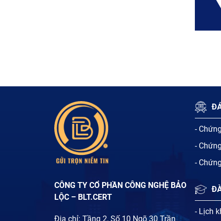
ĐÁ
- Chứn
- Chứn
- Chứn
CÔNG TY CỔ PHẦN CÔNG NGHỆ BẢO
Đ
LỘC – BLT.CERT
- Lịch 
Địa chỉ: Tầng 2, Số 10 Ngõ 30 Trần