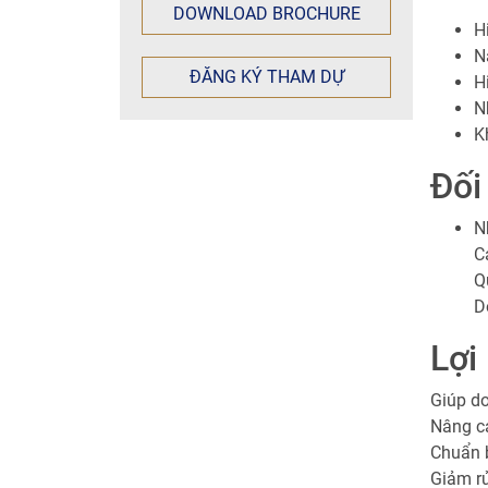
DOWNLOAD BROCHURE
H
N
ĐĂNG KÝ THAM DỰ
H
N
K
Đối
N
C
Q
D
Lợi
Giúp do
Nâng ca
Chuẩn 
Giảm rủ