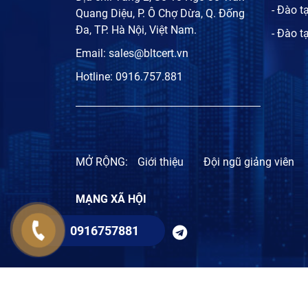
- Đào t
Quang Diệu, P. Ô Chợ Dừa, Q. Đống
Đa, TP. Hà Nội, Việt Nam.
- Đào t
Email:
sales@bltcert.vn
Hotline:
0916.757.881
MỞ RỘNG:
Giới thiệu
Đội ngũ giảng viên
MẠNG XÃ HỘI
0916757881