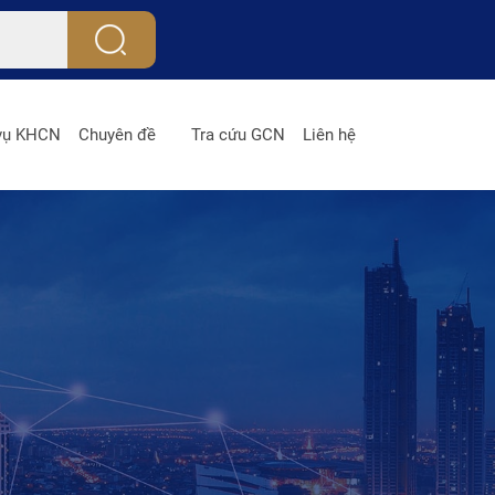
 vụ KHCN
Chuyên đề
Tra cứu GCN
Liên hệ