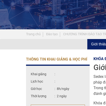
Trang chủ
Đào tạo
CHƯƠNG TRÌNH ĐÀO TẠO T
Giới thi
KHÓA 
THÔNG TIN KHAI GIẢNG & HỌC PHÍ
Giớ
Khai giảng
:
Sedex l
Lịch học
:
pháp đ
Trong t
Giờ học
:
8h/ngày
đánh gi
Thời lượng
:
2 ngày
Khóa đà