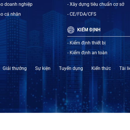
ạo doanh nghiệp
- Xây dựng tiêu chuẩn cơ sở
ạo cá nhân
- CE/FDA/CFS
KIỂM ĐỊNH
- Kiểm định thiết bị
- Kiểm định an toàn
Giải thưởng
Sự kiện
Tuyến dụng
Kiến thức
Tài l
TỔ CHỨC CHỨNG NHẬN SỰ PHÙ HỢP BLT.CERT