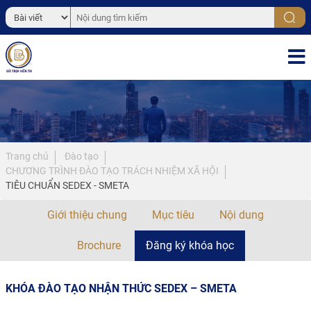
Trang chủ
Đào tạo
CHƯƠNG TRÌNH ĐÀO TẠO TRÁCH NHIỆM XÃ HỘI
TIÊU CHUẨN SEDEX - SMETA
Giới thiệu chung
Mục tiêu
Nội dung
Brochure
Đăng ký khóa học
KHÓA ĐÀO TẠO NHẬN THỨC SEDEX – SMETA