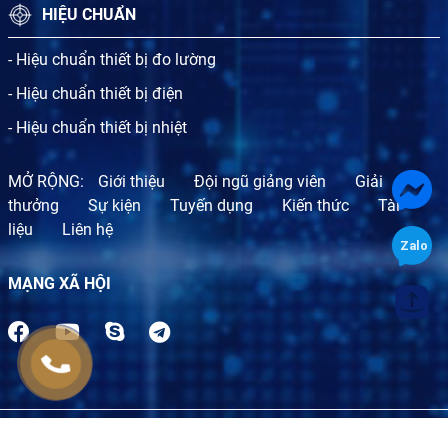
HIỆU CHUẨN
- Hiệu chuẩn thiết bị đo lường
- Hiệu chuẩn thiết bị điện
- Hiệu chuẩn thiết bị nhiệt
MỞ RỘNG:
Giới thiệu
Đội ngũ giảng viên
Giải
thưởng
Sự kiện
Tuyến dụng
Kiến thức
Tài
liệu
Liên hệ
MẠNG XÃ HỘI
TỔ CHỨC CHỨNG NHẬN SỰ PHÙ HỢP BLT.CERT