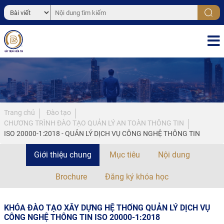
Trang chủ
Đào tạo
CHƯƠNG TRÌNH ĐÀO TẠO QUẢN LÝ AN TOÀN THÔNG TIN
ISO 20000-1:2018 - QUẢN LÝ DỊCH VỤ CÔNG NGHỆ THÔNG TIN
Giới thiệu chung
Mục tiêu
Nội dung
Brochure
Đăng ký khóa học
KHÓA ĐÀO TẠO XÂY DỰNG HỆ THỐNG QUẢN LÝ DỊCH VỤ
CÔNG NGHỆ THÔNG TIN ISO 20000-1:2018