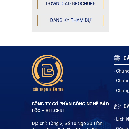
DOWNLOAD BROCHURE
ĐĂNG KÝ THAM DỰ
ĐÁ
- Chứn
- Chứn
- Chứn
CÔNG TY CỔ PHẦN CÔNG NGHỆ BẢO
Đ
LỘC – BLT.CERT
- Lịch 
Địa chỉ: Tầng 2, Số 10 Ngõ 30 Trần
- Đào t