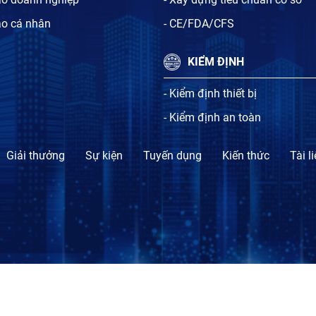
ạo cá nhân
- CE/FDA/CFS
KIỂM ĐỊNH
- Kiểm định thiết bị
- Kiểm định an toàn
Giải thưởng
Sự kiện
Tuyến dụng
Kiến thức
Tài l
TỔ CHỨC CHỨNG NHẬN SỰ PHÙ HỢP BLT.CERT