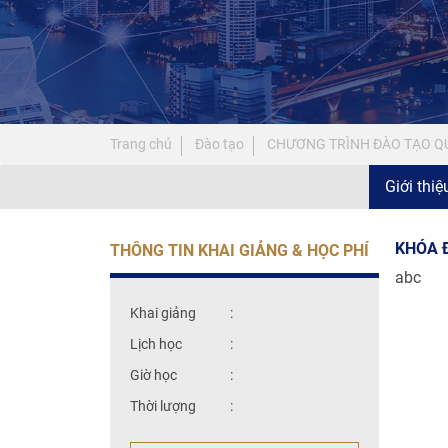
Trang chủ
Đào tạo
CHƯƠNG TRÌNH ĐÀO TẠO QU
Giới thi
KHÓA Đ
THÔNG TIN KHAI GIẢNG & HỌC PHÍ
abc
Khai giảng
:
Lịch học
:
Giờ học
:
Thời lượng
: