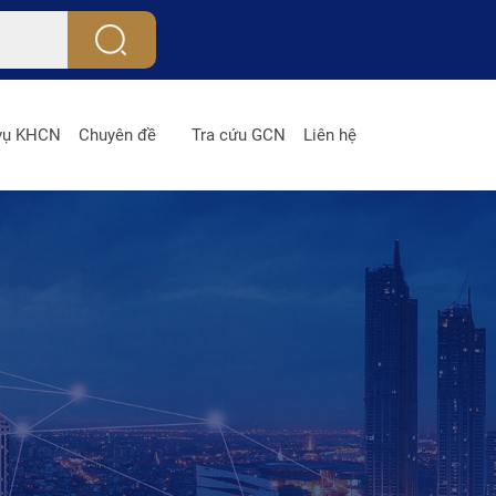
 vụ KHCN
Chuyên đề
Tra cứu GCN
Liên hệ