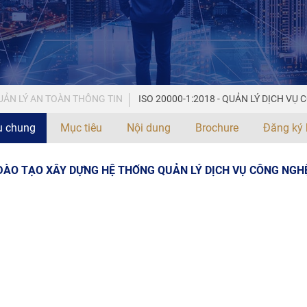
ẢN LÝ AN TOÀN THÔNG TIN
ISO 20000-1:2018 - QUẢN LÝ DỊCH V
ệu chung
Mục tiêu
Nội dung
Brochure
Đăng ký 
ÀO TẠO XÂY DỰNG HỆ THỐNG QUẢN LÝ DỊCH VỤ CÔNG NGHỆ 