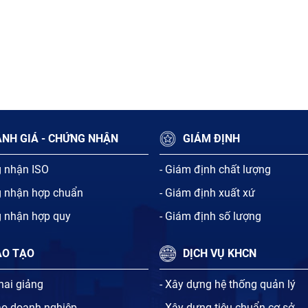
NH GIÁ - CHỨNG NHẬN
GIÁM ĐỊNH
g nhận ISO
- Giám định chất lượng
g nhận hợp chuẩn
- Giám định xuất xứ
g nhận hợp quy
- Giám định số lượng
ÀO TẠO
DỊCH VỤ KHCN
khai giảng
- Xây dựng hệ thống quản lý
ạo doanh nghiệp
- Xây dựng tiêu chuẩn cơ sở