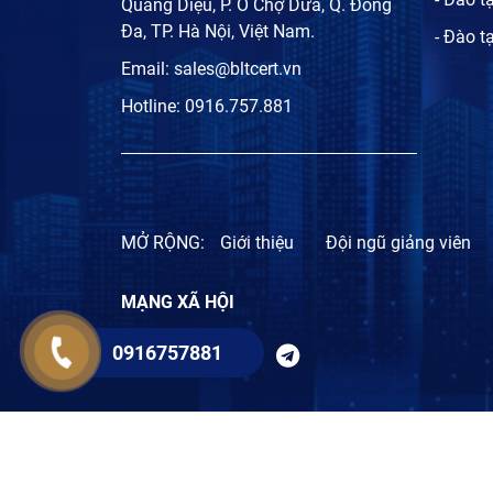
Quang Diệu, P. Ô Chợ Dừa, Q. Đống
Đa, TP. Hà Nội, Việt Nam.
- Đào t
Email:
sales@bltcert.vn
Hotline:
0916.757.881
MỞ RỘNG:
Giới thiệu
Đội ngũ giảng viên
MẠNG XÃ HỘI
0916757881