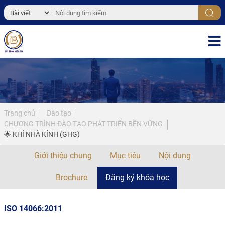
Trang chủ
Đào tạo
CHƯƠNG TRÌNH ĐÀO TẠO PHÁT TRIỂN BỀN VỮNG
🌟 KHÍ NHÀ KÍNH (GHG)
Giới thiệu chung
Mục tiêu
Nội dung
Brochure
Đăng ký khóa học
ISO 14066:2011