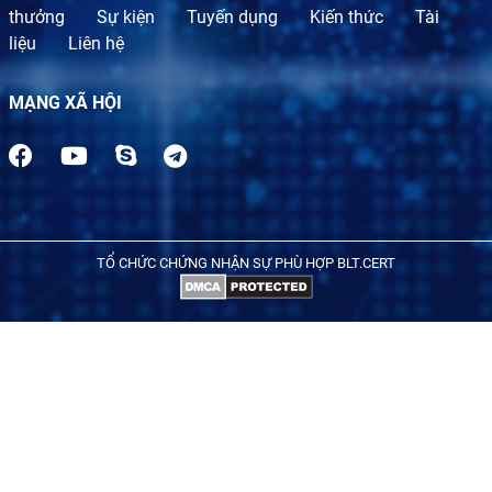
thưởng
Sự kiện
Tuyến dụng
Kiến thức
Tài
liệu
Liên hệ
MẠNG XÃ HỘI
TỔ CHỨC CHỨNG NHẬN SỰ PHÙ HỢP BLT.CERT