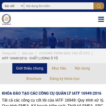
Trang chủ
Đào tạo
CHƯƠNG TRÌNH ĐÀO TẠO VỀ OTO
IATF 16949:2016 - CHẤT LƯỢNG Ô TÔ
Giới thiệu chung
Mục tiêu
Nội dung
Brochure
Đăng ký khóa học
KHÓA ĐÀO TẠO CÁC CÔNG CỤ QUẢN LÝ IATF 16949:2016
Tất cả các công cụ cốt lõi của IATF 16949: Quy trình xử lý, 
Quy trình FMEA, Kế hoạch kiểm soát, Thiết kế FMEA, SPC, 