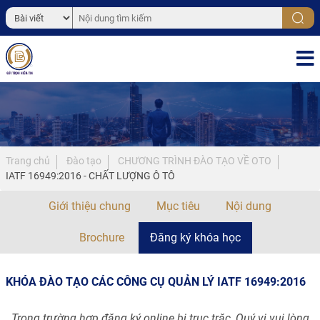
Trang chủ
Đào tạo
CHƯƠNG TRÌNH ĐÀO TẠO VỀ OTO
IATF 16949:2016 - CHẤT LƯỢNG Ô TÔ
Giới thiệu chung
Mục tiêu
Nội dung
Brochure
Đăng ký khóa học
KHÓA ĐÀO TẠO CÁC CÔNG CỤ QUẢN LÝ IATF 16949:2016
Trong trường hợp đăng ký online bị trục trặc, Quý vị vui lòng