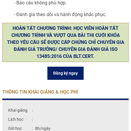
- Báo cáo không phù hợp.
- Đánh giá theo dõi và hành động khắc phục.
HOÀN TẤT CHƯƠNG TRÌNH: HỌC VIÊN HOÀN TẤT
CHƯƠNG TRÌNH VÀ VƯỢT QUA BÀI THI CUỐI KHÓA
THEO YÊU CẦU SẼ ĐƯỢC CẤP CHỨNG CHỈ CHUYÊN GIA
ĐÁNH GIÁ TRƯỞNG/ CHUYÊN GIA ĐÁNH GIÁ ISO
13485:2016 CỦA BLT.CERT.
Đăng ký ngay
THÔNG TIN KHAI GIẢNG & HỌC PHÍ
Khai giảng
:
Lịch học
:
Giờ học
:
8h/ngày