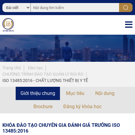
Trang chủ
Đào tạo
CHƯƠNG TRÌNH ĐÀO TẠO QUẢN LÝ RỦI RO
ISO 13485:2016 - CHẤT LƯỢNG THIẾT BỊ Y TẾ
Giới thiệu chung
Mục tiêu
Nội dung
Brochure
Đăng ký khóa học
KHÓA ĐÀO TẠO CHUYÊN GIA ĐÁNH GIÁ TRƯỞNG ISO
13485:2016