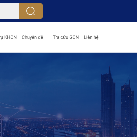
 vụ KHCN
Chuyên đề
Tra cứu GCN
Liên hệ