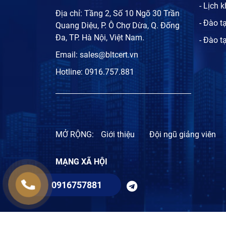
- Lịch 
Địa chỉ: Tầng 2, Số 10 Ngõ 30 Trần
- Đào t
Quang Diệu, P. Ô Chợ Dừa, Q. Đống
Đa, TP. Hà Nội, Việt Nam.
- Đào t
Email:
sales@bltcert.vn
Hotline:
0916.757.881
MỞ RỘNG:
Giới thiệu
Đội ngũ giảng viên
MẠNG XÃ HỘI
0916757881