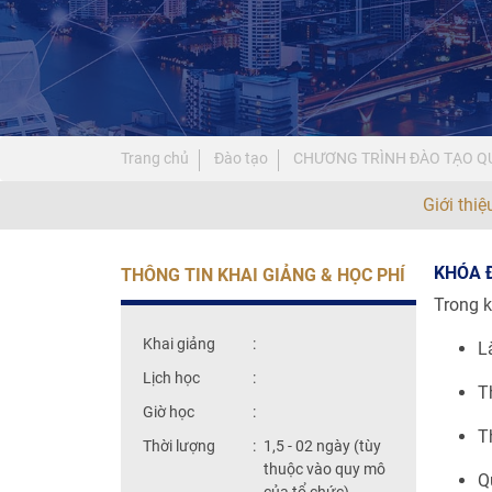
Trang chủ
Đào tạo
CHƯƠNG TRÌNH ĐÀO TẠO QU
Giới thi
KHÓA Đ
THÔNG TIN KHAI GIẢNG & HỌC PHÍ
Trong k
Khai giảng
:
L
Lịch học
:
T
Giờ học
:
T
Thời lượng
:
1,5 - 02 ngày (tùy
thuộc vào quy mô
Q
của tổ chức)