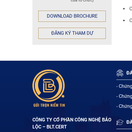
C
DOWNLOAD BROCHURE
C
ĐĂNG KÝ THAM DỰ
ĐÁ
- Chứn
- Chứn
- Chứn
CÔNG TY CỔ PHẦN CÔNG NGHỆ BẢO
Đ
LỘC – BLT.CERT