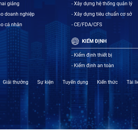
khai giảng
- Xây dựng hệ thống quản lý
ạo doanh nghiệp
- Xây dựng tiêu chuẩn cơ sở
ạo cá nhân
- CE/FDA/CFS
KIỂM ĐỊNH
- Kiểm định thiết bị
- Kiểm định an toàn
Giải thưởng
Sự kiện
Tuyến dụng
Kiến thức
Tài l