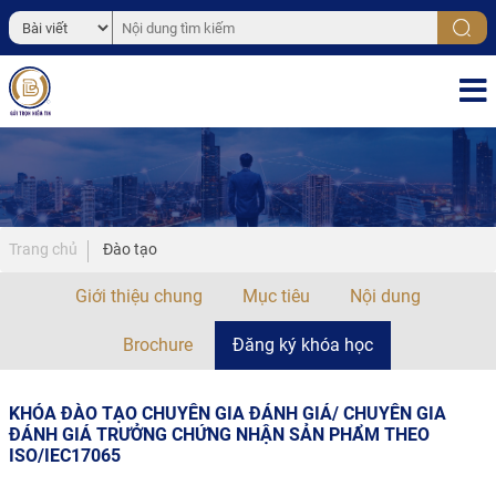
Trang chủ
Đào tạo
Giới thiệu chung
Mục tiêu
Nội dung
Brochure
Đăng ký khóa học
KHÓA ĐÀO TẠO CHUYÊN GIA ĐÁNH GIÁ/ CHUYÊN GIA
ĐÁNH GIÁ TRƯỞNG CHỨNG NHẬN SẢN PHẨM THEO
ISO/IEC17065