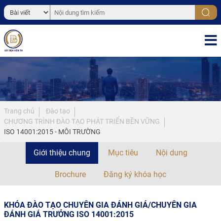
Trang chủ
Đào tạo
CHƯƠNG TRÌNH ĐÀO TẠO PHÁT TRIỂN BỀN VỮNG
ISO 14001:2015 - MÔI TRƯỜNG
Giới thiệu chung
Mục tiêu
Nội dung
Brochure
Đăng ký khóa học
KHÓA ĐÀO TẠO CHUYÊN GIA ĐÁNH GIÁ/CHUYÊN GIA
ĐÁNH GIÁ TRƯỞNG ISO 14001:2015