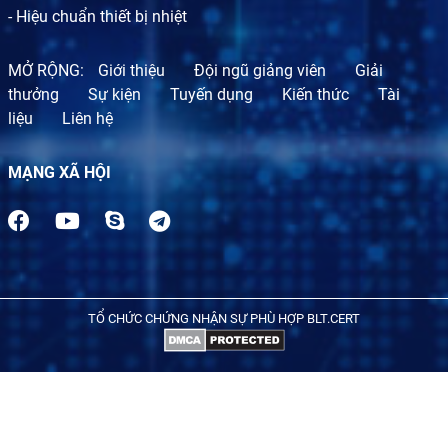
- Hiệu chuẩn thiết bị nhiệt
MỞ RỘNG:
Giới thiệu
Đội ngũ giảng viên
Giải
thưởng
Sự kiện
Tuyến dụng
Kiến thức
Tài
liệu
Liên hệ
MẠNG XÃ HỘI
TỔ CHỨC CHỨNG NHẬN SỰ PHÙ HỢP BLT.CERT