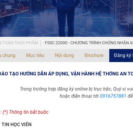
N TOÀN THỰC PHẨM
FSSC 22000 - CHƯƠNG TRÌNH CHỨNG NHẬN 
ệu chung
Mục tiêu
Nội dung
Brochure
Đăng ký 
ĐÀO TẠO HƯỚNG DẪN ÁP DỤNG, VẬN HÀNH HỆ THỐNG AN T
Trong trường hợp đăng ký online bị trục trặc, Quý vị vu
hoặc điện thoại tới
0916757881
để
: (*) Thông tin bắt buộc
TIN HỌC VIÊN