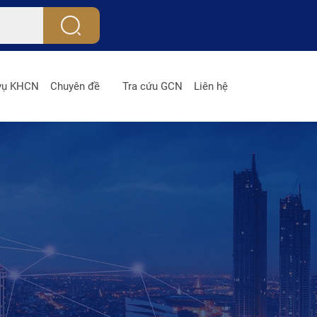
 vụ KHCN
Chuyên đề
Tra cứu GCN
Liên hệ