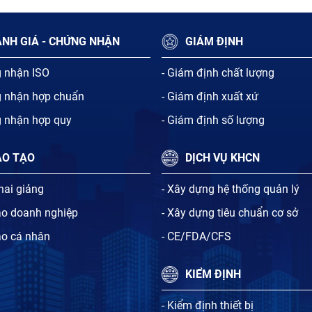
NH GIÁ - CHỨNG NHẬN
GIÁM ĐỊNH
g nhận ISO
- Giám định chất lượng
g nhận hợp chuẩn
- Giám định xuất xứ
g nhận hợp quy
- Giám định số lượng
ÀO TẠO
DỊCH VỤ KHCN
khai giảng
- Xây dựng hệ thống quản lý
ạo doanh nghiệp
- Xây dựng tiêu chuẩn cơ sở
ạo cá nhân
- CE/FDA/CFS
KIỂM ĐỊNH
- Kiểm định thiết bị