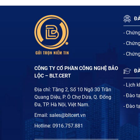
ĐÁ
- Chứn
- Chứn
- Chứn
CÔNG TY CỔ PHẦN CÔNG NGHỆ BẢO
Đ
LỘC – BLT.CERT
- Lịch 
Địa chỉ: Tầng 2, Số 10 Ngõ 30 Trần
- Đào t
Quang Diệu, P. Ô Chợ Dừa, Q. Đống
Đa, TP. Hà Nội, Việt Nam.
- Đào t
Email:
sales@bltcert.vn
Hotline:
0916.757.881