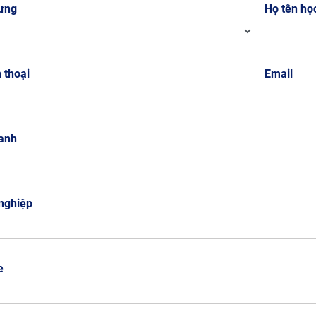
ưng
Họ tên họ
n thoại
Email
anh
nghiệp
e