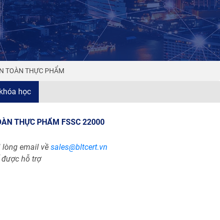
AN TOÀN THỰC PHẨM
khóa học
OÀN THỰC PHẨM FSSC 22000
i lòng email về
sales@bltcert.vn
 được hỗ trợ