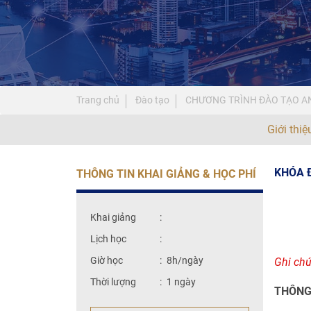
Trang chủ
Đào tạo
CHƯƠNG TRÌNH ĐÀO TẠO A
Giới thi
KHÓA 
THÔNG TIN KHAI GIẢNG & HỌC PHÍ
Khai giảng
:
Lịch học
:
Giờ học
:
8h/ngày
Ghi chú
Thời lượng
:
1 ngày
THÔNG 