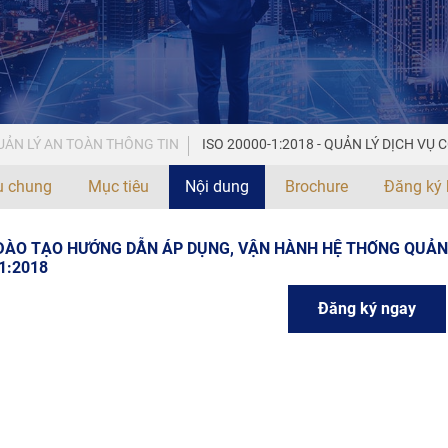
ẢN LÝ AN TOÀN THÔNG TIN
ISO 20000-1:2018 - QUẢN LÝ DỊCH V
ệu chung
Mục tiêu
Nội dung
Brochure
Đăng ký 
ĐÀO TẠO HƯỚNG DẪN ÁP DỤNG, VẬN HÀNH HỆ THỐNG QUẢN 
1:2018
Đăng ký ngay