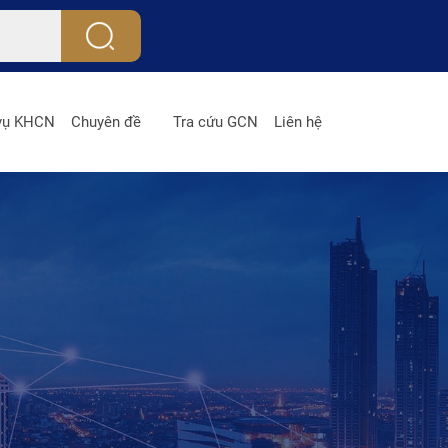
 vụ KHCN
Chuyên đề
Tra cứu GCN
Liên hệ