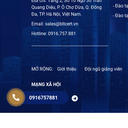
Địa chỉ: Tầng 2, Số 10 Ngõ 30 Trần
- Đào t
Quang Diệu, P. Ô Chợ Dừa, Q. Đống
Đa, TP. Hà Nội, Việt Nam.
- Đào t
Email:
sales@bltcert.vn
Hotline:
0916.757.881
MỞ RỘNG:
Giới thiệu
Đội ngũ giảng viên
MẠNG XÃ HỘI
0916757881