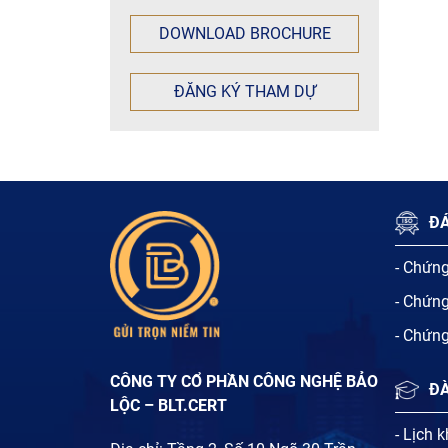
DOWNLOAD BROCHURE
ĐĂNG KÝ THAM DỰ
ĐÁ
- Chứn
- Chứn
- Chứn
CÔNG TY CỔ PHẦN CÔNG NGHỆ BẢO
Đ
LỘC – BLT.CERT
- Lịch 