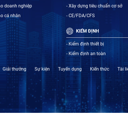
ạo doanh nghiệp
- Xây dựng tiêu chuẩn cơ sở
ạo cá nhân
- CE/FDA/CFS
KIỂM ĐỊNH
- Kiểm định thiết bị
- Kiểm định an toàn
Giải thưởng
Sự kiện
Tuyến dụng
Kiến thức
Tài l
TỔ CHỨC CHỨNG NHẬN SỰ PHÙ HỢP BLT.CERT