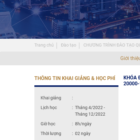
Trang chủ
Đào tạo
CHƯƠNG TRÌNH ĐÀO TẠO QU
Giới thi
KHÓA 
THÔNG TIN KHAI GIẢNG & HỌC PHÍ
20000-
Khai giảng
:
Lịch học
:
Tháng 4/2022 -
Tháng 12/2022
Giờ học
:
8h/ngày
Thời lượng
:
02 ngày