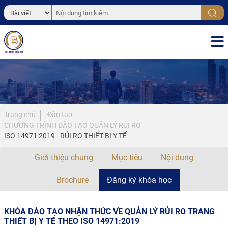
Trang chủ
Đào tạo
CHƯƠNG TRÌNH ĐÀO TẠO QUẢN LÝ RỦI RO
ISO 14971:2019 - RỦI RO THIẾT BỊ Y TẾ
Giới thiệu chung
Mục tiêu
Nội dung
Brochure
Đăng ký khóa học
KHÓA ĐÀO TẠO NHẬN THỨC VỀ QUẢN LÝ RỦI RO TRANG
THIẾT BỊ Y TẾ THEO ISO 14971:2019