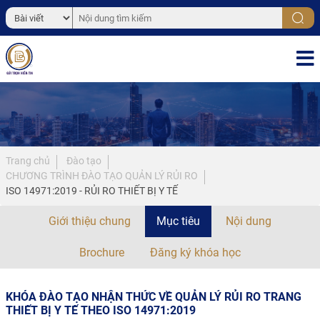
Trang chủ
Đào tạo
CHƯƠNG TRÌNH ĐÀO TẠO QUẢN LÝ RỦI RO
ISO 14971:2019 - RỦI RO THIẾT BỊ Y TẾ
Giới thiệu chung
Mục tiêu
Nội dung
Brochure
Đăng ký khóa học
KHÓA ĐÀO TẠO NHẬN THỨC VỀ QUẢN LÝ RỦI RO TRANG
THIẾT BỊ Y TẾ THEO ISO 14971:2019