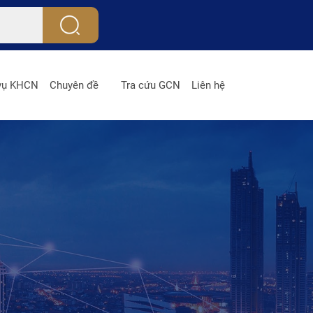
 vụ KHCN
Chuyên đề
Tra cứu GCN
Liên hệ