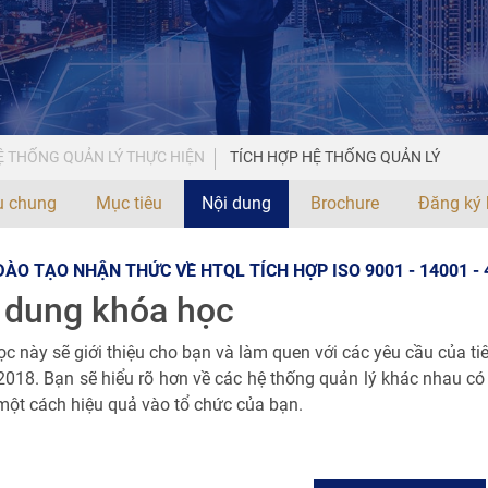
 THỐNG QUẢN LÝ THỰC HIỆN
TÍCH HỢP HỆ THỐNG QUẢN LÝ
ệu chung
Mục tiêu
Nội dung
Brochure
Đăng ký 
ÀO TẠO NHẬN THỨC VỀ HTQL TÍCH HỢP ISO 9001 - 14001 - 
 dung khóa học
c này sẽ giới thiệu cho bạn và làm quen với các yêu cầu của t
018. Bạn sẽ hiểu rõ hơn về các hệ thống quản lý khác nhau có t
một cách hiệu quả vào tổ chức của bạn.