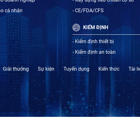
ạo cá nhân
- CE/FDA/CFS
KIỂM ĐỊNH
- Kiểm định thiết bị
- Kiểm định an toàn
Giải thưởng
Sự kiện
Tuyến dụng
Kiến thức
Tài l
TỔ CHỨC CHỨNG NHẬN SỰ PHÙ HỢP BLT.CERT