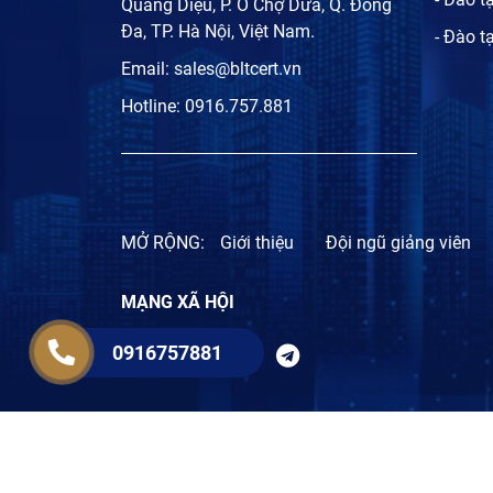
Quang Diệu, P. Ô Chợ Dừa, Q. Đống
Đa, TP. Hà Nội, Việt Nam.
- Đào t
Email:
sales@bltcert.vn
Hotline:
0916.757.881
MỞ RỘNG:
Giới thiệu
Đội ngũ giảng viên
MẠNG XÃ HỘI
0916757881