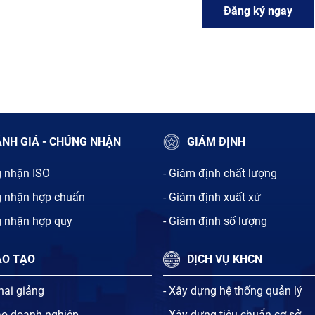
Đăng ký ngay
NH GIÁ - CHỨNG NHẬN
GIÁM ĐỊNH
g nhận ISO
- Giám định chất lượng
g nhận hợp chuẩn
- Giám định xuất xứ
g nhận hợp quy
- Giám định số lượng
ÀO TẠO
DỊCH VỤ KHCN
khai giảng
- Xây dựng hệ thống quản lý
ạo doanh nghiệp
- Xây dựng tiêu chuẩn cơ sở