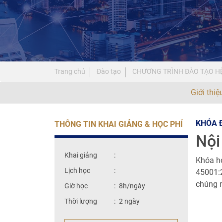
Trang chủ
Đào tạo
CHƯƠNG TRÌNH ĐÀO TẠO HỆ
Giới thi
KHÓA Đ
THÔNG TIN KHAI GIẢNG & HỌC PHÍ
Nội
Khai giảng
:
Khóa họ
Lịch học
:
45001:2
chúng 
Giờ học
:
8h/ngày
Thời lượng
:
2 ngày