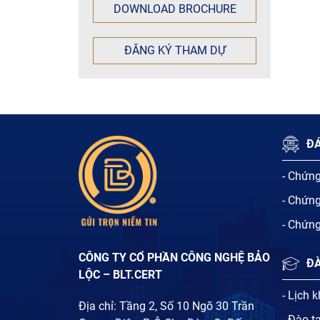
DOWNLOAD BROCHURE
ĐĂNG KÝ THAM DỰ
ĐÁ
- Chứn
- Chứn
- Chứn
CÔNG TY CỔ PHẦN CÔNG NGHỆ BẢO
Đ
LỘC – BLT.CERT
- Lịch 
Địa chỉ: Tầng 2, Số 10 Ngõ 30 Trần
- Đào t