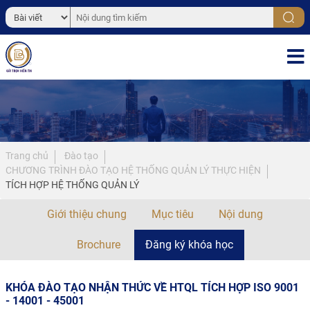
Trang chủ
Đào tạo
CHƯƠNG TRÌNH ĐÀO TẠO HỆ THỐNG QUẢN LÝ THỰC HIỆN
TÍCH HỢP HỆ THỐNG QUẢN LÝ
Giới thiệu chung
Mục tiêu
Nội dung
Brochure
Đăng ký khóa học
KHÓA ĐÀO TẠO NHẬN THỨC VỀ HTQL TÍCH HỢP ISO 9001
- 14001 - 45001