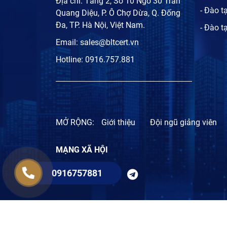
Địa chỉ: Tầng 2, Số 10 Ngõ 30 Trần
- Đào t
Quang Diệu, P. Ô Chợ Dừa, Q. Đống
Đa, TP. Hà Nội, Việt Nam.
- Đào t
Email:
sales@bltcert.vn
Hotline:
0916.757.881
MỞ RỘNG:
Giới thiệu
Đội ngũ giảng viên
MẠNG XÃ HỘI
0916757881