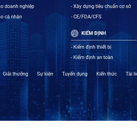
ạo doanh nghiệp
- Xây dựng tiêu chuẩn cơ sở
ạo cá nhân
- CE/FDA/CFS
KIỂM ĐỊNH
- Kiểm định thiết bị
- Kiểm định an toàn
Giải thưởng
Sự kiện
Tuyến dụng
Kiến thức
Tài l
TỔ CHỨC CHỨNG NHẬN SỰ PHÙ HỢP BLT.CERT