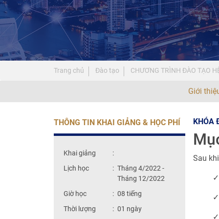
Trang chủ
Đào tạo
CHƯƠNG TRÌNH ĐÀO TẠO HỆ
Giới thi
KHÓA Đ
THÔNG TIN KHAI GIẢNG & HỌC PHÍ
Mục
Khai giảng
:
Sau khi
Lịch học
:
Tháng 4/2022 -
✓
Tháng 12/2022
Giờ học
:
08 tiếng
✓
Thời lượng
:
01 ngày
✓