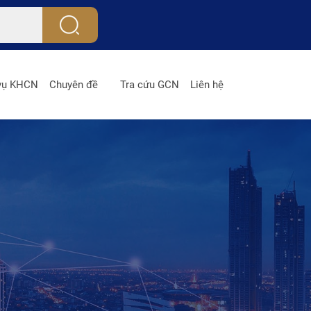
 vụ KHCN
Chuyên đề
Tra cứu GCN
Liên hệ