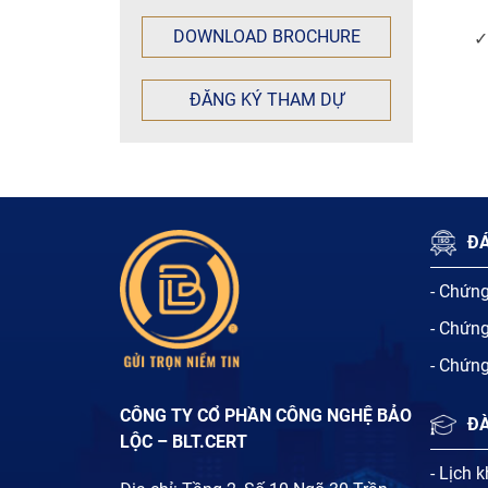
DOWNLOAD BROCHURE
✓
ĐĂNG KÝ THAM DỰ
ĐÁ
- Chứn
- Chứn
- Chứn
CÔNG TY CỔ PHẦN CÔNG NGHỆ BẢO
Đ
LỘC – BLT.CERT
- Lịch 