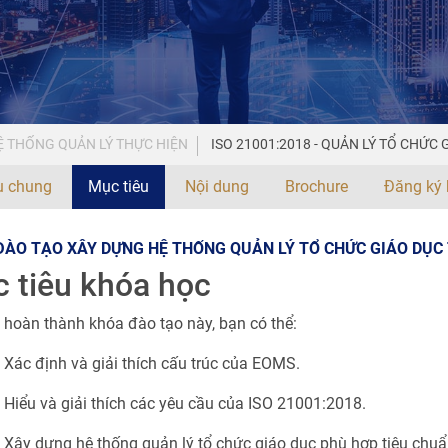
 THỐNG QUẢN LÝ THỰC HIỆN
ISO 21001:2018 - QUẢN LÝ TỔ CHỨC 
ệu chung
Mục tiêu
Nội dung
Brochure
Đăng ký 
ÀO TẠO XÂY DỰNG HỆ THỐNG QUẢN LÝ TỔ CHỨC GIÁO DỤC 
 tiêu khóa học
 hoàn thành khóa đào tạo này, bạn có thể:
 Xác định và giải thích cấu trúc của EOMS.
 Hiểu và giải thích các yêu cầu của ISO 21001:2018.
 Xây dựng hệ thống quản lý tổ chức giáo dục phù hợp tiêu chu