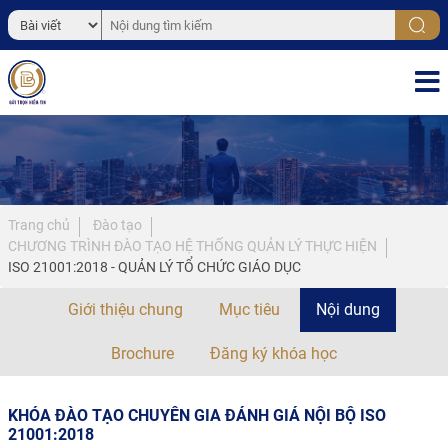
Trang chủ
Đào tạo
CHƯƠNG TRÌNH ĐÀO TẠO HỆ THỐNG QUẢN LÝ THỰC HIỆN
ISO 21001:2018 - QUẢN LÝ TỔ CHỨC GIÁO DỤC
Giới thiệu chung
Mục tiêu
Nội dung
Brochure
Đăng ký khóa học
KHÓA ĐÀO TẠO CHUYÊN GIA ĐÁNH GIÁ NỘI BỘ ISO
21001:2018