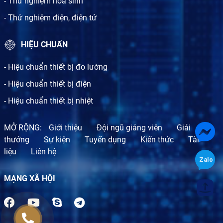
- Thử nghiệm hóa sinh
- Thử nghiệm điện, điện tử
HIỆU CHUẨN
- Hiệu chuẩn thiết bị đo lường
- Hiệu chuẩn thiết bị điện
- Hiệu chuẩn thiết bị nhiệt
MỞ RỘNG:
Giới thiệu
Đội ngũ giảng viên
Giải
thưởng
Sự kiện
Tuyến dụng
Kiến thức
Tài
liệu
Liên hệ
MẠNG XÃ HỘI