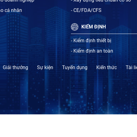
ạo cá nhân
- CE/FDA/CFS
KIỂM ĐỊNH
- Kiểm định thiết bị
- Kiểm định an toàn
Giải thưởng
Sự kiện
Tuyến dụng
Kiến thức
Tài l
TỔ CHỨC CHỨNG NHẬN SỰ PHÙ HỢP BLT.CERT