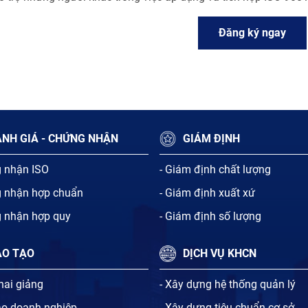
Đăng ký ngay
NH GIÁ - CHỨNG NHẬN
GIÁM ĐỊNH
g nhận ISO
- Giám định chất lượng
g nhận hợp chuẩn
- Giám định xuất xứ
g nhận hợp quy
- Giám định số lượng
ÀO TẠO
DỊCH VỤ KHCN
khai giảng
- Xây dựng hệ thống quản lý
ạo doanh nghiệp
- Xây dựng tiêu chuẩn cơ sở