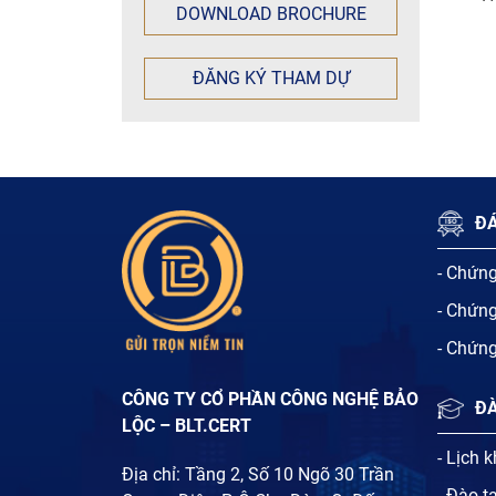
DOWNLOAD BROCHURE
ĐĂNG KÝ THAM DỰ
ĐÁ
- Chứn
- Chứn
- Chứn
CÔNG TY CỔ PHẦN CÔNG NGHỆ BẢO
Đ
LỘC – BLT.CERT
- Lịch 
Địa chỉ: Tầng 2, Số 10 Ngõ 30 Trần
- Đào t