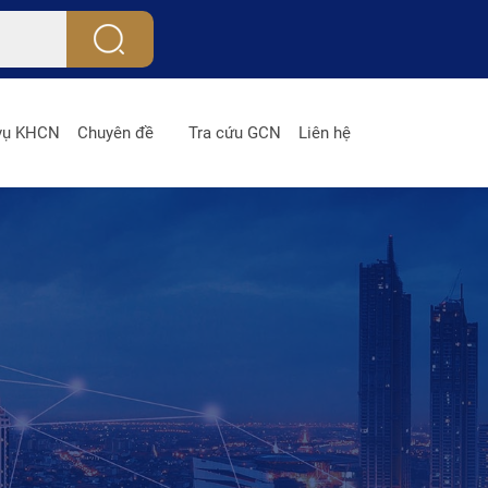
 vụ KHCN
Chuyên đề
Tra cứu GCN
Liên hệ