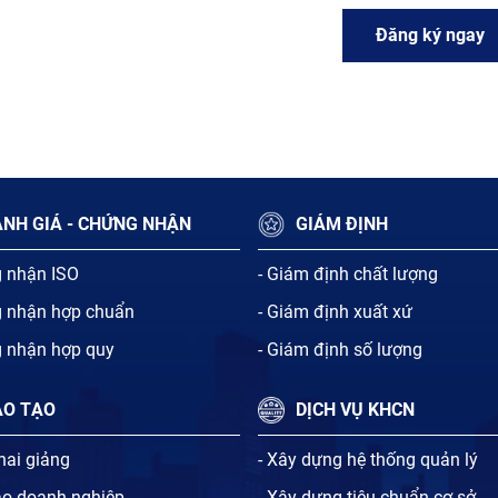
Đăng ký ngay
NH GIÁ - CHỨNG NHẬN
GIÁM ĐỊNH
g nhận ISO
- Giám định chất lượng
g nhận hợp chuẩn
- Giám định xuất xứ
g nhận hợp quy
- Giám định số lượng
ÀO TẠO
DỊCH VỤ KHCN
khai giảng
- Xây dựng hệ thống quản lý
ạo doanh nghiệp
- Xây dựng tiêu chuẩn cơ sở