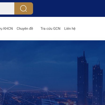
 vụ KHCN
Chuyên đề
Tra cứu GCN
Liên hệ