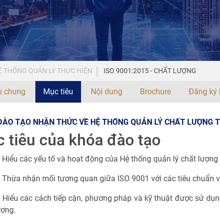
 THỐNG QUẢN LÝ THỰC HIỆN
ISO 9001:2015 - CHẤT LƯỢNG
ệu chung
Mục tiêu
Nội dung
Brochure
Đăng ký 
ĐÀO TẠO NHẬN THỨC VỀ HỆ THỐNG QUẢN LÝ CHẤT LƯỢNG TH
 tiêu của khóa đào tạo
 Hiểu các yếu tố và hoạt động của Hệ thống quản lý chất lượng 
Thừa nhận mối tương quan giữa ISO 9001 với các tiêu chuẩn v
✓
Hiểu các cách tiếp cận, phương pháp và kỹ thuật được sử dụng
ượng.