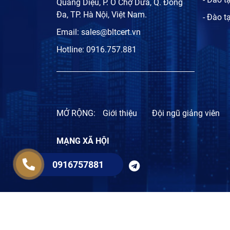
Quang Diệu, P. Ô Chợ Dừa, Q. Đống
Đa, TP. Hà Nội, Việt Nam.
- Đào t
Email:
sales@bltcert.vn
Hotline:
0916.757.881
MỞ RỘNG:
Giới thiệu
Đội ngũ giảng viên
MẠNG XÃ HỘI
0916757881