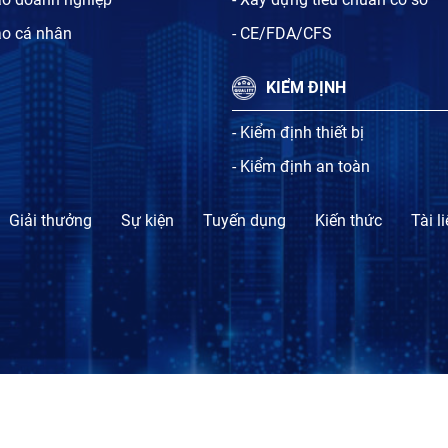
ạo cá nhân
- CE/FDA/CFS
KIỂM ĐỊNH
- Kiểm định thiết bị
- Kiểm định an toàn
Giải thưởng
Sự kiện
Tuyến dụng
Kiến thức
Tài l
TỔ CHỨC CHỨNG NHẬN SỰ PHÙ HỢP BLT.CERT