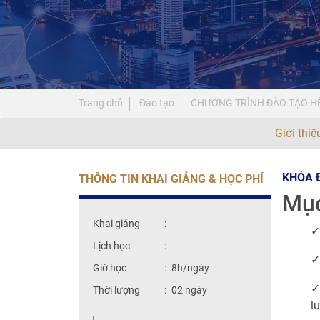
Trang chủ
Đào tạo
CHƯƠNG TRÌNH ĐÀO TẠO HỆ
Giới thi
KHÓA 
THÔNG TIN KHAI GIẢNG & HỌC PHÍ
Mục
Khai giảng
:
✓
Lịch học
:
✓
Giờ học
:
8h/ngày
Thời lượng
:
02 ngày
l