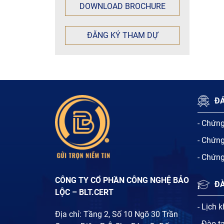
DOWNLOAD BROCHURE
ĐĂNG KÝ THAM DỰ
ĐÁ
- Chứn
- Chứn
- Chứn
CÔNG TY CỔ PHẦN CÔNG NGHỆ BẢO
Đ
LỘC – BLT.CERT
- Lịch 
Địa chỉ: Tầng 2, Số 10 Ngõ 30 Trần
- Đào t