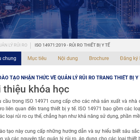
ẢN LÝ RỦI RO
ISO 14971:2019 - RỦI RO THIẾT BỊ Y TẾ
ệu chung
Mục tiêu
Nội dung
Brochure
Đăng ký 
ÀO TẠO NHẬN THỨC VỀ QUẢN LÝ RỦI RO TRANG THIẾT BỊ Y 
i thiệu khóa học
 cầu trong ISO 14971 cung cấp cho các nhà sản xuất và nhà c
 ro liên quan đến trang thiết bị y tế. ISO 14971 bao gồm các lo
ác loại rủi ro cụ thể, chẳng hạn như khả năng sử dụng, phần m
o tạo này cung cấp những hướng dẫn và sự hiểu biết sâu sắc 
ễn và các nguyên tắc quản lý rủi ro, áp dụng cho các loại thiết 