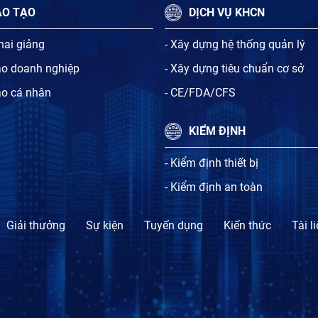
ÀO TẠO
DỊCH VỤ KHCN
khai giảng
- Xây dựng hệ thống quản lý
ạo doanh nghiệp
- Xây dựng tiêu chuẩn cơ sở
ạo cá nhân
- CE/FDA/CFS
KIỂM ĐỊNH
- Kiểm định thiết bị
- Kiểm định an toàn
Giải thưởng
Sự kiện
Tuyến dụng
Kiến thức
Tài l