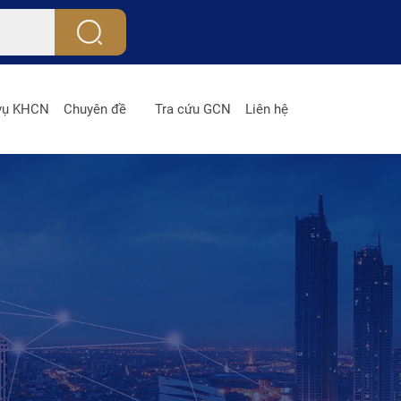
 vụ KHCN
Chuyên đề
Tra cứu GCN
Liên hệ