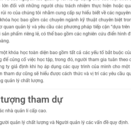
 lớn đối với những người chịu trách nhiệm thực hiện hoặc quả
 rủi ro của chúng tôi nhằm cung cấp sự hiểu biết về các nguyên t
khóa học bao gồm các chuyên ngành kỹ thuật chuyên biệt trong
ơ quan quản lý và yêu cầu các phương pháp tiếp cận “dựa trên 
i sản phẩm riêng lẻ, có thể bao gồm các nghiên cứu điển hình 
hàng.
một khóa học toàn diện bao gồm tất cả các yếu tố bắt buộc c
 để củng cố việc học tập, trong đó, người tham gia tuân theo c
g ty giả định khi họ áp dụng các quy trình của mình cho một
n tham dự cũng sẽ hiểu được cách thức và vị trí các yêu cầu quản
g quản lý chất lượng.
 tượng tham dự
ác nhà quản lí cấp cao.
gười quản lý chất lượng và Người quản lý các vấn đề quy định.