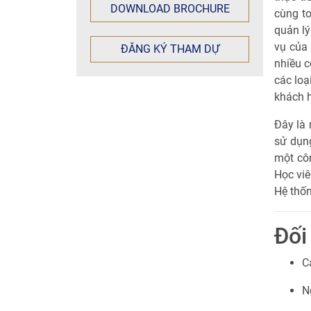
DOWNLOAD BROCHURE
cùng to
quản lý
vụ của 
ĐĂNG KÝ THAM DỰ
nhiều c
các loạ
khách 
Đây là 
sử dụng
một côn
Học viê
Hệ thốn
Đối
C
N