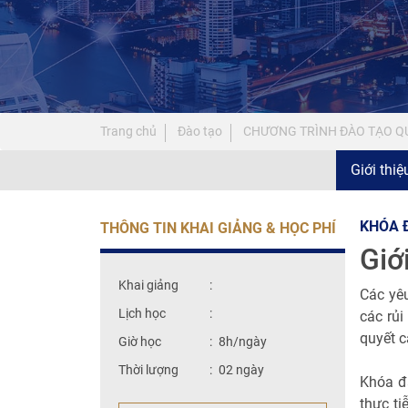
Trang chủ
Đào tạo
CHƯƠNG TRÌNH ĐÀO TẠO QU
Giới thi
KHÓA Đ
THÔNG TIN KHAI GIẢNG & HỌC PHÍ
Giớ
Khai giảng
:
Các yêu
Lịch học
:
các rủi
quyết c
Giờ học
:
8h/ngày
Thời lượng
:
02 ngày
Khóa đà
thực ti