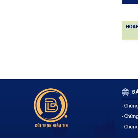
HOÀN
ĐÁ
- Chứn
- Chứn
- Chứn