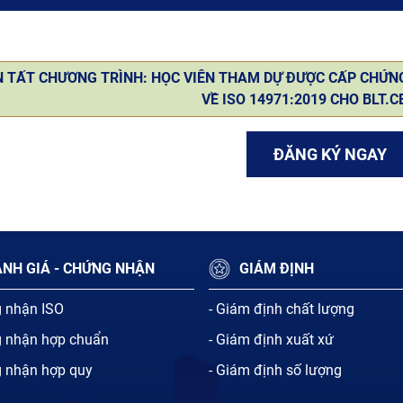
 TẤT CHƯƠNG TRÌNH: HỌC VIÊN THAM DỰ ĐƯỢC CẤP CHỨN
VỀ ISO 14971:2019 CHO BLT.C
ĐĂNG KÝ NGAY
NH GIÁ - CHỨNG NHẬN
GIÁM ĐỊNH
g nhận ISO
- Giám định chất lượng
g nhận hợp chuẩn
- Giám định xuất xứ
g nhận hợp quy
- Giám định số lượng