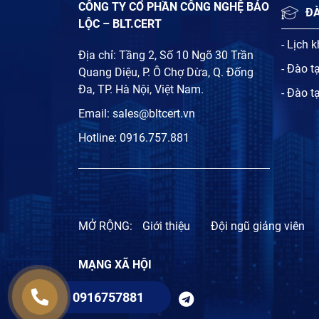
CÔNG TY CỔ PHẦN CÔNG NGHỆ BẢO
Đ
LỘC – BLT.CERT
- Lịch 
Địa chỉ: Tầng 2, Số 10 Ngõ 30 Trần
- Đào t
Quang Diệu, P. Ô Chợ Dừa, Q. Đống
Đa, TP. Hà Nội, Việt Nam.
- Đào t
Email:
sales@bltcert.vn
Hotline:
0916.757.881
MỞ RỘNG:
Giới thiệu
Đội ngũ giảng viên
MẠNG XÃ HỘI
0916757881