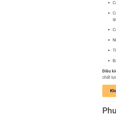
C
C
q
C
N
T
B
Điều ki
chất lư
Kh
Phư