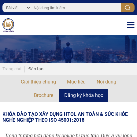
Trang chủ
Đào tạo
Giới thiệu chung
Mục tiêu
Nội dung
Brochure
Đăng ký khóa học
KHÓA ĐÀO TẠO XÂY DỰNG HTQL AN TOÀN & SỨC KHỎE
NGHỀ NGHIỆP THEO ISO 45001:2018
Trong trường hợp đăng ký online bị trục trặc, Quý vị vui lòng