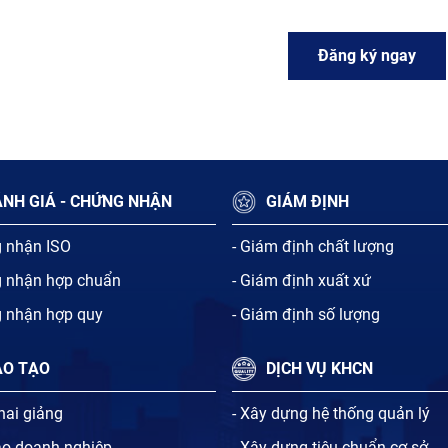
Đăng ký ngay
NH GIÁ - CHỨNG NHẬN
GIÁM ĐỊNH
g nhận ISO
- Giám định chất lượng
g nhận hợp chuẩn
- Giám định xuất xứ
g nhận hợp quy
- Giám định số lượng
ÀO TẠO
DỊCH VỤ KHCN
khai giảng
- Xây dựng hệ thống quản lý
ạo doanh nghiệp
- Xây dựng tiêu chuẩn cơ sở