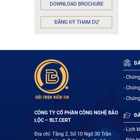
DOWNLOAD BROCHURE
ĐĂNG KÝ THAM DỰ
ĐÁ
- Chứn
- Chứn
- Chứn
CÔNG TY CỔ PHẦN CÔNG NGHỆ BẢO
Đ
LỘC – BLT.CERT
- Lịch 
Địa chỉ: Tầng 2, Số 10 Ngõ 30 Trần
- Đào t