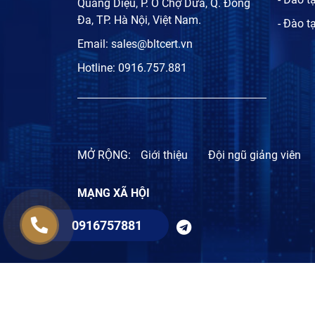
Quang Diệu, P. Ô Chợ Dừa, Q. Đống
Đa, TP. Hà Nội, Việt Nam.
- Đào t
Email:
sales@bltcert.vn
Hotline:
0916.757.881
MỞ RỘNG:
Giới thiệu
Đội ngũ giảng viên
MẠNG XÃ HỘI
0916757881