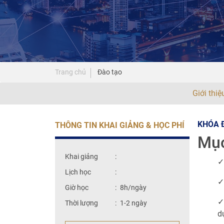
Trang chủ
Đào tạo
Giới thi
KHÓA 
THÔNG TIN KHAI GIẢNG & HỌC PHÍ
Mục
Khai giảng
:
✓
Lịch học
:
✓
Giờ học
:
8h/ngày
✓
Thời lượng
:
1-2 ngày
d