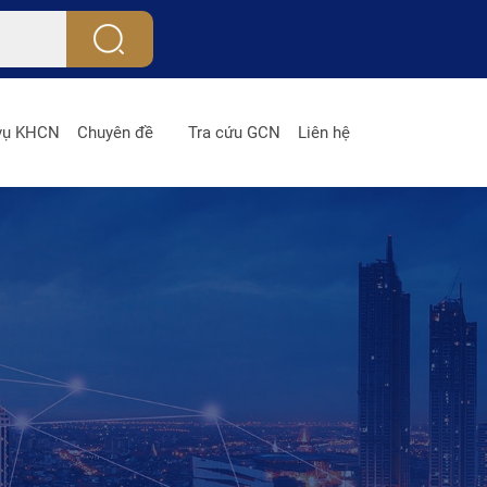
 vụ KHCN
Chuyên đề
Tra cứu GCN
Liên hệ