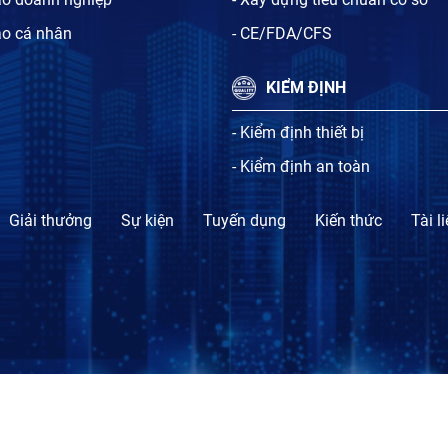
ạo cá nhân
- CE/FDA/CFS
KIỂM ĐỊNH
- Kiểm định thiết bị
- Kiểm định an toàn
Giải thưởng
Sự kiện
Tuyến dụng
Kiến thức
Tài l
TỔ CHỨC CHỨNG NHẬN SỰ PHÙ HỢP BLT.CERT