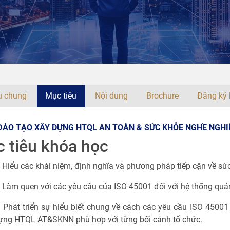
ệu chung
Mục tiêu
Nội dung
Brochure
Đăng ký 
ĐÀO TẠO XÂY DỰNG HTQL AN TOÀN & SỨC KHỎE NGHỀ NGHIỆ
 tiêu khóa học
 Hiểu các khái niệm, định nghĩa và phương pháp tiếp cận về sứ
 Làm quen với các yêu cầu của ISO 45001 đối với hệ thống quản
 Phát triển sự hiểu biết chung về cách các yêu cầu ISO 45001
ựng HTQL AT&SKNN phù hợp với từng bối cảnh tổ chức.