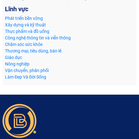
Lĩnh vực
Phát triển bền vững
Xây dựng và kỹ thuật
Thực phẩm và đồ uống
Công nghệ thông tin và viễn thông
Chăm sóc sức khỏe
Thương mại, tiêu dùng, bán lẻ
Giáo dục
Nông nghiệp
Vận chuyển, phân phối
Làm Đẹp Và Đời Sống