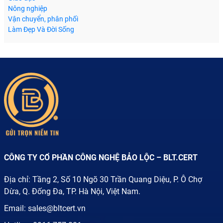
Nông nghiệp
Vận chuyển, phân phối
Làm Đẹp Và Đời Sống
CÔNG TY CỔ PHẦN CÔNG NGHỆ BẢO LỘC – BLT.CERT
Địa chỉ: Tầng 2, Số 10 Ngõ 30 Trần Quang Diệu, P. Ô Chợ
Dừa, Q. Đống Đa, TP. Hà Nội, Việt Nam.
Email:
sales@bltcert.vn