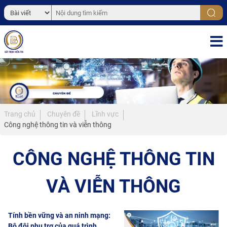
Trang chủ
Chuyên đề
Lĩnh vực
Công nghệ thông tin và viễn thông
CÔNG NGHỆ THÔNG TIN
VÀ VIỄN THÔNG
Tính bền vững và an ninh mạng:
Bộ đôi phụ trợ của quá trình