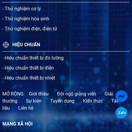
- Thử nghiệm cơ lý
- Thử nghiệm hóa sinh
- Thử nghiệm điện, điện tử
HIỆU CHUẨN
- Hiệu chuẩn thiết bị đo lường
- Hiệu chuẩn thiết bị điện
- Hiệu chuẩn thiết bị nhiệt
MỞ RỘNG:
Giới thiệu
Đội ngũ giảng viên
Giải
thưởng
Sự kiện
Tuyến dụng
Kiến thức
Tài
liệu
Liên hệ
MẠNG XÃ HỘI