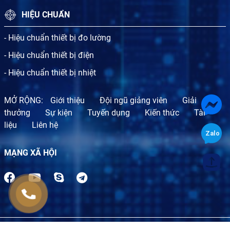
HIỆU CHUẨN
- Hiệu chuẩn thiết bị đo lường
- Hiệu chuẩn thiết bị điện
- Hiệu chuẩn thiết bị nhiệt
MỞ RỘNG:
Giới thiệu
Đội ngũ giảng viên
Giải
thưởng
Sự kiện
Tuyến dụng
Kiến thức
Tài
liệu
Liên hệ
MẠNG XÃ HỘI
TỔ CHỨC CHỨNG NHẬN SỰ PHÙ HỢP BLT.CERT